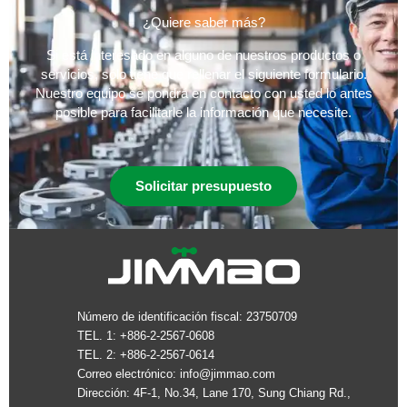
¿Quiere saber más?
Si está interesado en alguno de nuestros productos o
servicios, sólo tiene que rellenar el siguiente formulario.
Nuestro equipo se pondrá en contacto con usted lo antes
posible para facilitarle la información que necesite.
Solicitar presupuesto
Número de identificación fiscal: 23750709
TEL. 1: +886-2-2567-0608
TEL. 2: +886-2-2567-0614
Correo electrónico:
info@jimmao.com
Dirección: 4F-1, No.34, Lane 170, Sung Chiang Rd.,