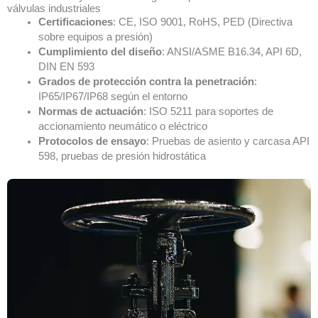
válvulas industriales
Certificaciones
: CE, ISO 9001, RoHS, PED (Directiva
sobre equipos a presión)
Cumplimiento del diseño
: ANSI/ASME B16.34, API 6D,
DIN EN 593
Grados de protección contra la penetración
:
IP65/IP67/IP68 según el entorno
Normas de actuación
: ISO 5211 para soportes de
accionamiento neumático o eléctrico
Protocolos de ensayo
: Pruebas de asiento y carcasa API
598, pruebas de presión hidrostática