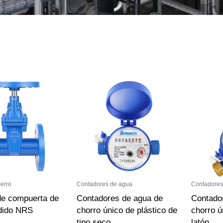
ierro
Contadores de agua
Contadores
de compuerta de
Contadores de agua de
Contado
ndido NRS
chorro único de plástico de
chorro ú
tipo seco
latón