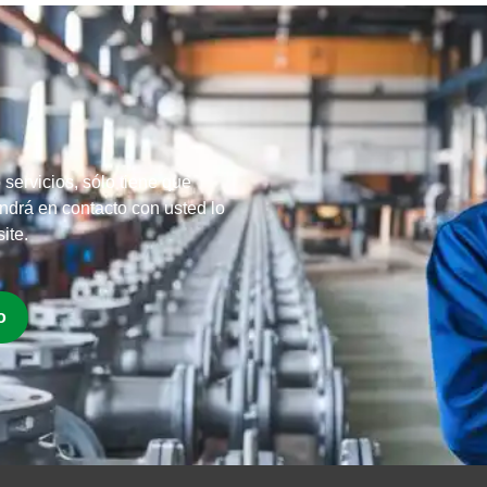
servicios, sólo tiene que
ondrá en contacto con usted lo
ite.
o