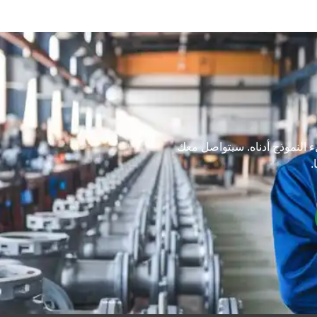
لء النموذج أدناه. سيتواصل معك
.