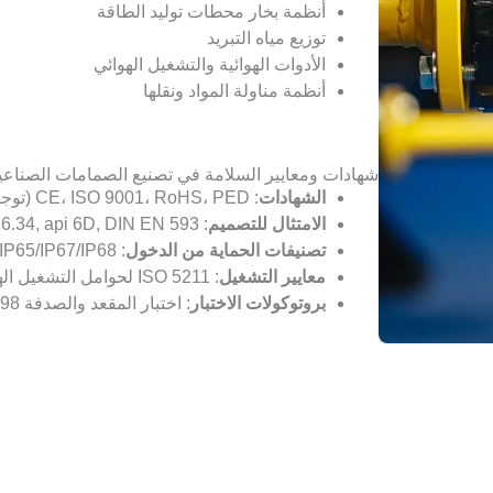
أنظمة بخار محطات توليد الطاقة
توزيع مياه التبريد
الأدوات الهوائية والتشغيل الهوائي
أنظمة مناولة المواد ونقلها
شهادات ومعايير السلامة في تصنيع الصمامات الصناعي
الشهادات
: CE، ISO 9001، RoHS، PED (توجيه معدات الضغط)
الامتثال للتصميم
: ANSI/ASME B16.34, api 6D, DIN EN 593
تصنيفات الحماية من الدخول
: IP65/IP65/IP67/IP68 حسب البيئة
معايير التشغيل
: ISO 5211 لحوامل التشغيل الهوائي أو الكهربائي
بروتوكولات الاختبار
: اختبار المقعد والصدفة API 598، اختبار الضغط الهيدروستاتيكي