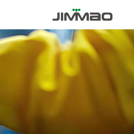
خطي
لى
لمحتوى