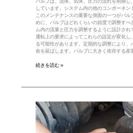
バルブは、流体、気体、圧力の流れを制御し
しています。システム内の他のコンポーネン
このメンテナンスの重要な側面の一つがバル
めに、バルブはどれくらいの頻度で調整すべ
ム内の流量と圧力を調整するように設計され
運転上の要求によってこれらの設定が変化し
る可能性があります。定期的な調整により、
命を延ばします。バルブに大きく依存する産
続きを読む »
リ
リ
ー
フ