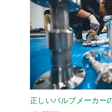
い
バ
ル
ブ
メ
ー
カ
ー
の
選
び
方
正しいバルブメーカー