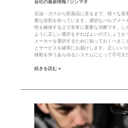
会社の最新情報
/
ジンマオ
石油・ガスから医薬品に至るまで、様々な産
要な役割を担っています。適切なバルブメー
性を確保する上で非常に重要な決断です。し
ように正しい選択をすればよいのでしょうか
メーカーを選択するために知っておくべきこ
とサービスを確実にお届けします。正しいバ
移動を伴うあらゆるシステムにとって不可欠なコン
続きを読む »
バ
ル
ブ
の