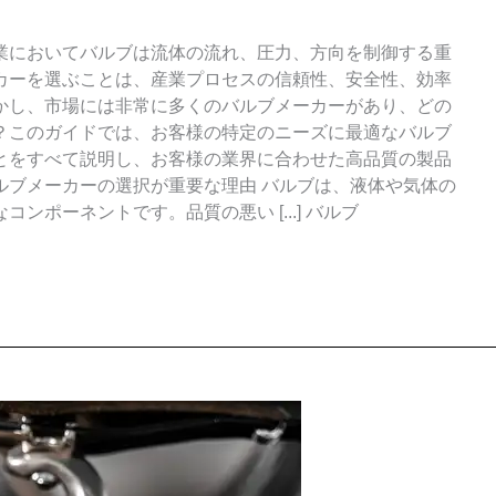
業においてバルブは流体の流れ、圧力、方向を制御する重
カーを選ぶことは、産業プロセスの信頼性、安全性、効率
かし、市場には非常に多くのバルブメーカーがあり、どの
？このガイドでは、お客様の特定のニーズに最適なバルブ
とをすべて説明し、お客様の業界に合わせた高品質の製品
ルブメーカーの選択が重要な理由 バルブは、液体や気体の
ポーネントです。品質の悪い [...] バルブ