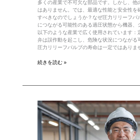
多くの産業で不可欠な部品です。しかし、他
はありません。では、最適な性能と安全性を
すべきなのでしょうか？なぜ圧力リリーフバ
につながる可能性のある過圧状態から機器、
以下のような産業で広く使用されています：
弁は誤作動を起こし、危険な状況につながる
圧力リリーフバルブの寿命は一定ではありま
続きを読む »
優
れ
た
電
磁