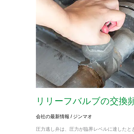
バ
ル
ブ
の
交
換
頻
度
リリーフバルブの交換
会社の最新情報
/
ジンマオ
圧力逃し弁は、圧力が臨界レベルに達したと