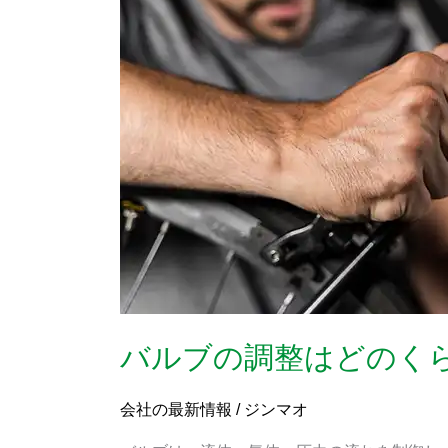
調
整
は
ど
の
く
ら
い
の
頻
度
で
必
要
バルブの調整はどのく
で
す
か？
会社の最新情報
/
ジンマオ