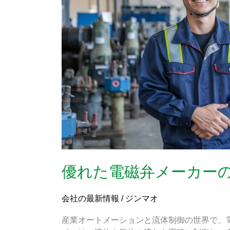
弁
メ
ー
カ
ー
の
特
徴
優れた電磁弁メーカー
会社の最新情報
/
ジンマオ
産業オートメーションと流体制御の世界で、