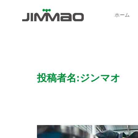
内
容
ホーム
を
ス
キ
ッ
プ
投稿者名:ジンマオ
正
し