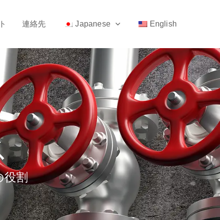
ト
連絡先
Japanese
English
ス
の役割