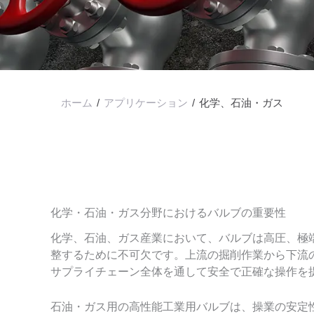
ホーム
/
アプリケーション
/
化学、石油・ガス
化学・石油・ガス分野におけるバルブの重要性
化学、石油、ガス産業において、バルブは高圧、極
整するために不可欠です。上流の掘削作業から下流
サプライチェーン全体を通して安全で正確な操作を
石油・ガス用の高性能工業用バルブは、操業の安定