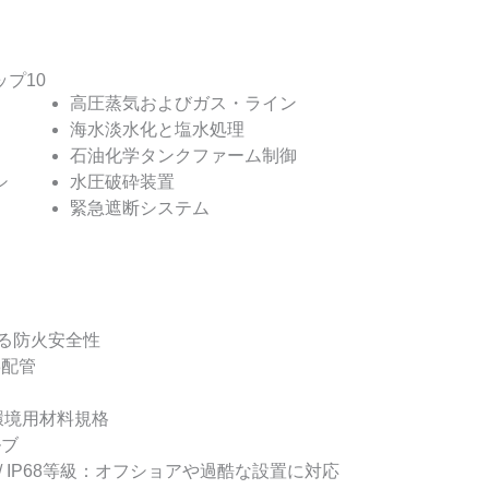
プ10
高圧蒸気およびガス・ライン
海水淡水化と塩水処理
石油化学タンクファーム制御
シ
水圧破砕装置
緊急遮断システム
7による防火安全性
3配管
環境用材料規格
ルブ
 IP67 / IP68等級：オフショアや過酷な設置に対応