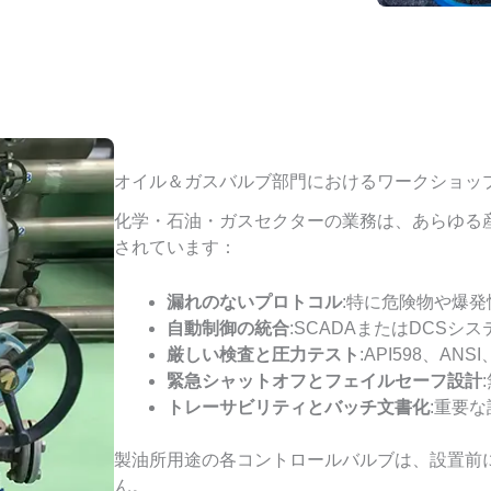
オイル＆ガスバルブ部門におけるワークショッ
化学・石油・ガスセクターの業務は、あらゆる
されています：
漏れのないプロトコル
:特に危険物や爆
自動制御の統合
:SCADAまたはDCSシ
厳しい検査と圧力テスト
:API598、A
緊急シャットオフとフェイルセーフ設計
トレーサビリティとバッチ文書化
:重要
製油所用途の各コントロールバルブは、設置前
ん。