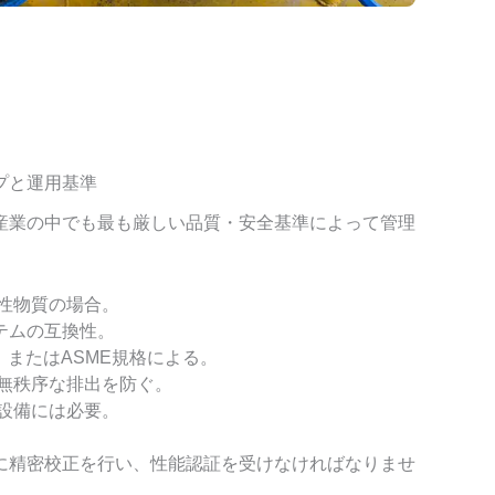
プと運用基準
産業の中でも最も厳しい品質・安全基準によって管理
発性物質の場合。
ステムの互換性。
NSI、またはASME規格による。
:無秩序な排出を防ぐ。
な設備には必要。
に精密校正を行い、性能認証を受けなければなりませ