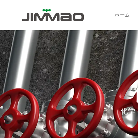
内
容
ホーム
を
ス
キ
ッ
プ
化学