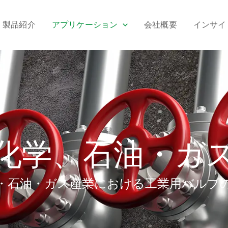
製品紹介
アプリケーション
会社概要
インサイ
化学、石油・ガ
・石油・ガス産業における工業用バルブ