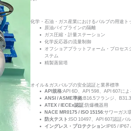
化学・石油・ガス産業におけるバルブの用途トッ
原油パイプラインの隔離
ガス圧縮・計量ステーション
化学反応器の流量制御
オフショアプラットフォーム・プロセス
ステム
精製蒸留塔
オイル＆ガスバルブの安全認証と業界標準
API規格
:API 6D、API 598、API 60
ANSI / ASME準拠
:B16.5フランジ、B31.
ATEX / IECEx認証
:防爆機器用
NACE MR0175 / ISO 15156
:サワーガス
防火テスト
:ISO 10497、API 607認証バ
イングレス・プロテクション
:IP65 /