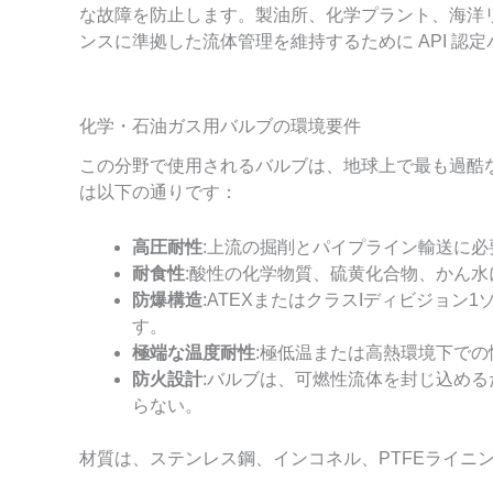
な故障を防止します。製油所、化学プラント、海洋
ンスに準拠した流体管理を維持するために API 認
化学・石油ガス用バルブの環境要件
この分野で使用されるバルブは、地球上で最も過酷
は以下の通りです：
高圧耐性
:上流の掘削とパイプライン輸送に必
耐食性
:酸性の化学物質、硫黄化合物、かん水
防爆構造
:ATEXまたはクラスIディビジョ
す。
極端な温度耐性
:極低温または高熱環境下での
防火設計
:バルブは、可燃性流体を封じ込め
らない。
材質は、ステンレス鋼、インコネル、PTFEライニ