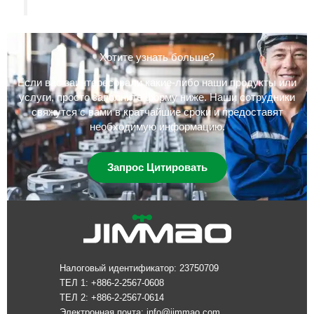
Хотите узнать больше?
Если вас заинтересовали какие-либо наши продукты или
услуги, просто заполните форму ниже. Наши сотрудники
свяжутся с вами в кратчайшие сроки и предоставят
необходимую информацию.
Запрос Цитировать
Налоговый идентификатор: 23750709
ТЕЛ 1: +886-2-2567-0608
ТЕЛ 2: +886-2-2567-0614
Электронная почта:
info@jimmao.com